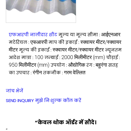
आईएनआर
एफआरपी नालीदार शीट
मूल्य या मूल्य सीमा :
एफआरपी
स्क्वायर मीटर/स्क्वायर
मटेरियल :
माप की इकाई :
मीटर
स्क्वायर मीटर/स्क्वायर मीटर
मूल्य की इकाई :
न्यूनतम
100
2000 मिलीमीटर (mm)
आदेश मात्रा :
लम्बाई :
चौड़ाई :
950 मिलीमीटर (mm)
औद्योगिक
बहुरंगा
उपयोग :
रंग :
सतह
रंगीन
गरम वेल्लित
का उपचार :
तकनीक :
जांच भेजें
SEND INQUIRY
मुझे निःशुल्क कॉल करें
“केवल थोक ऑर्डर में सौदे।
”