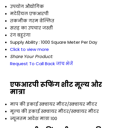
उपयोग
औद्योगिक
मटेरियल
एफआरपी
तकनीक
गरम वेल्लित
सतह का उपचार
जस्ती
रंग
बहुरंगा
Supply Ability :
1000 Square Meter Per Day
Click to view more
Share Your Product:
Request To Call Back
जांच भेजें
एफआरपी रूफिंग शीट मूल्य और
मात्रा
माप की इकाई
स्क्वायर मीटर/स्क्वायर मीटर
मूल्य की इकाई
स्क्वायर मीटर/स्क्वायर मीटर
न्यूनतम आदेश मात्रा
100