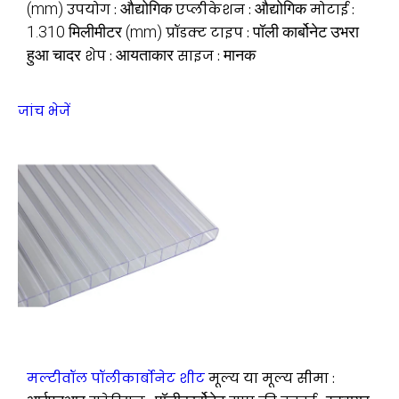
(mm)
औद्योगिक
औद्योगिक
उपयोग :
एप्लीकेशन :
मोटाई :
1.310 मिलीमीटर (mm)
पॉली कार्बोनेट उभरा
प्रॉडक्ट टाइप :
हुआ चादर
आयताकार
मानक
शेप :
साइज :
जांच भेजें
मल्टीवॉल पॉलीकार्बोनेट शीट
मूल्य या मूल्य सीमा :