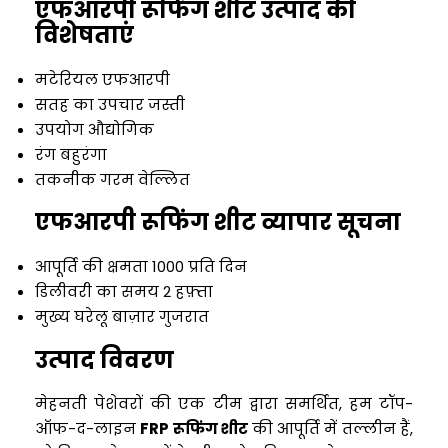
एफआरपी रूफिंग शीट उत्पाद की
विशेषताएं
मटेरियल
एफआरपी
सतह का उपचार
जस्ती
उपयोग
औद्योगिक
रंग
बहुरंगा
तकनीक
गरम वेल्लित
एफआरपी रूफिंग शीट व्यापार सूचना
आपूर्ति की क्षमता
1000 प्रति दिन
डिलीवरी का समय
2 हफ़्ता
मुख्य घरेलू बाज़ार
गुजरात
उत्पाद विवरण
मेहनती पेशेवरों की एक टीम द्वारा समर्थित, हम टॉप-
ऑफ-द-लाइन
FRP रूफिंग शीट
की आपूर्ति में तल्लीन हैं,