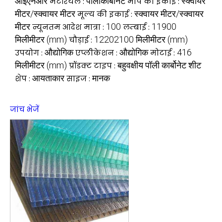
आईएनआर
पॉलीकार्बोनेट
स्क्वायर
मटेरियल :
माप की इकाई :
मीटर/स्क्वायर मीटर
स्क्वायर मीटर/स्क्वायर
मूल्य की इकाई :
मीटर
100
11900
न्यूनतम आदेश मात्रा :
लम्बाई :
मिलीमीटर (mm)
12202100 मिलीमीटर (mm)
चौड़ाई :
औद्योगिक
औद्योगिक
416
उपयोग :
एप्लीकेशन :
मोटाई :
मिलीमीटर (mm)
बहुवक्षीय पॉली कार्बोनेट शीट
प्रॉडक्ट टाइप :
आयताकार
मानक
शेप :
साइज :
जांच भेजें