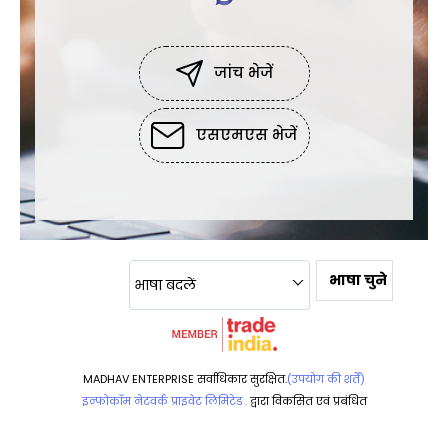
जांच भेजें
एसएमएस भेजें
भाषा चुने
भाषा बदलें
MADHAV ENTERPRISE सर्वाधिकार सुरक्षित.
(उपयोग की शर्तें)
इन्फोकॉम नेटवर्क प्राइवेट लिमिटेड .
द्वारा विकसित एवं प्रबंधित